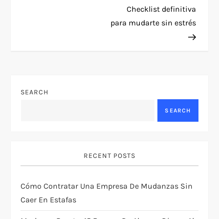
Post
Checklist definitiva
o
para mudarte sin estrés
s
t
n
SEARCH
a
SEARCH
v
i
RECENT POSTS
g
Cómo Contratar Una Empresa De Mudanzas Sin
Caer En Estafas
a