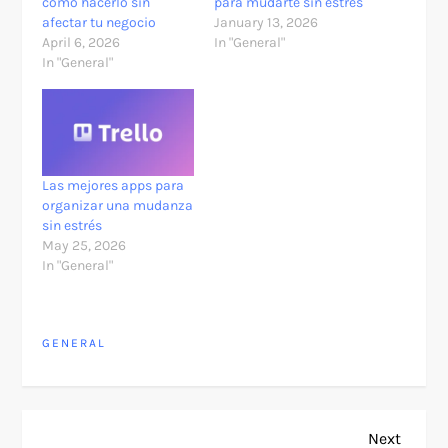
cómo hacerlo sin
para mudarte sin estrés
afectar tu negocio
January 13, 2026
April 6, 2026
In "General"
In "General"
Las mejores apps para
organizar una mudanza
sin estrés
May 25, 2026
In "General"
GENERAL
P
Next
Next