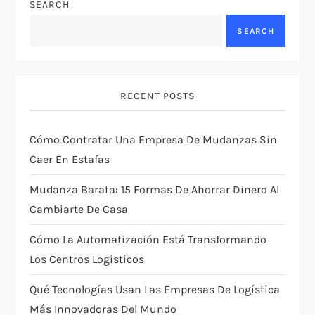
SEARCH
a
SEARCH
v
i
RECENT POSTS
g
Cómo Contratar Una Empresa De Mudanzas Sin
a
Caer En Estafas
t
Mudanza Barata: 15 Formas De Ahorrar Dinero Al
i
Cambiarte De Casa
Cómo La Automatización Está Transformando
o
Los Centros Logísticos
n
Qué Tecnologías Usan Las Empresas De Logística
Más Innovadoras Del Mundo