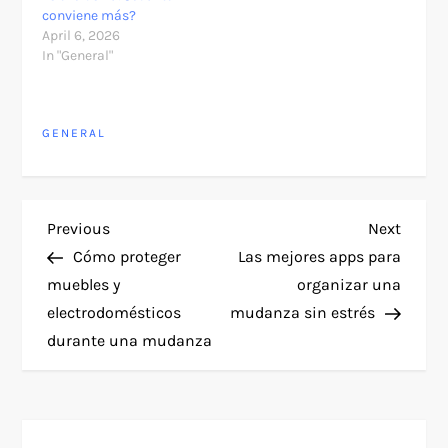
conviene más?
April 6, 2026
In "General"
GENERAL
P
Previous
Next
Previous
Next
Post
Post
Cómo proteger
Las mejores apps para
o
muebles y
organizar una
electrodomésticos
mudanza sin estrés
s
durante una mudanza
t
n