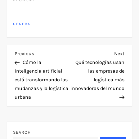
GENERAL
P
Previous
Next
Previous
Next
Post
Post
Cómo la
Qué tecnologías usan
o
inteligencia artificial
las empresas de
está transformando las
logística más
s
mudanzas y la logística
innovadoras del mundo
t
urbana
n
a
SEARCH