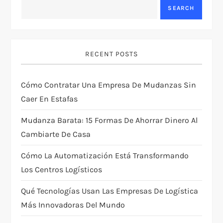
v
SEARCH
i
g
RECENT POSTS
a
Cómo Contratar Una Empresa De Mudanzas Sin
t
Caer En Estafas
i
Mudanza Barata: 15 Formas De Ahorrar Dinero Al
Cambiarte De Casa
o
Cómo La Automatización Está Transformando
n
Los Centros Logísticos
Qué Tecnologías Usan Las Empresas De Logística
Más Innovadoras Del Mundo