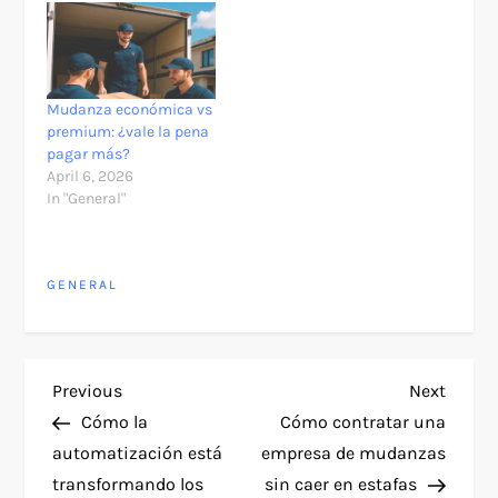
Mudanza económica vs
premium: ¿vale la pena
pagar más?
April 6, 2026
In "General"
GENERAL
P
Previous
Next
Previous
Next
Post
Post
Cómo la
Cómo contratar una
o
automatización está
empresa de mudanzas
transformando los
sin caer en estafas