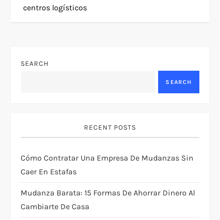
s
centros logísticos
t
n
SEARCH
a
SEARCH
v
i
RECENT POSTS
g
Cómo Contratar Una Empresa De Mudanzas Sin
a
Caer En Estafas
t
Mudanza Barata: 15 Formas De Ahorrar Dinero Al
i
Cambiarte De Casa